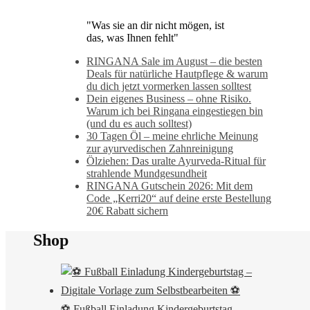
"Was sie an dir nicht mögen, ist
das, was Ihnen fehlt"
RINGANA Sale im August – die besten
Deals für natürliche Hautpflege & warum
du dich jetzt vormerken lassen solltest
Dein eigenes Business – ohne Risiko.
Warum ich bei Ringana eingestiegen bin
(und du es auch solltest)
30 Tagen Öl – meine ehrliche Meinung
zur ayurvedischen Zahnreinigung
Ölziehen: Das uralte Ayurveda-Ritual für
strahlende Mundgesundheit
RINGANA Gutschein 2026: Mit dem
Code „Kerri20“ auf deine erste Bestellung
20€ Rabatt sichern
Shop
⚽ Fußball Einladung Kindergeburtstag –