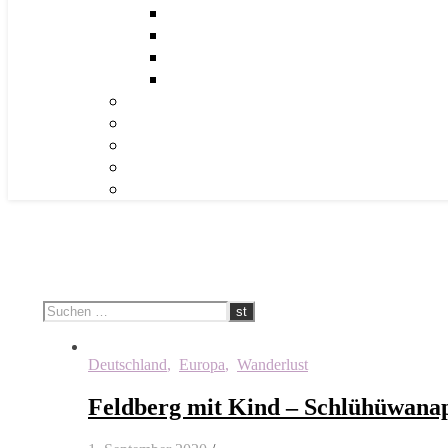
Deutschland
,
Europa
,
Wanderlust
Feldberg mit Kind – Schlühüwana