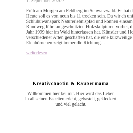
1. September 2020
/
Früh am Morgen am Feldberg im Schwarzwald. Es hat die
Heute soll es von neun bis 11 trocken sein. Da wir eh un
Schlühüwanapark Naturerlebnispfad und können einsam u
Rundweg führt an geschnitzten Holzskulpturen vorbei, d
Jahr 1999 hier im Wald hinterlassen hat. Künstler und H
verschiedener Arten geschaffen hat, die eine kurzweilig
Eichhörnchen zeigt immer die Richtung…
weiterlesen
Kreativchaotin & Räubermama
Willkommen hier bei mir. Hier wird das Leben
in all seinen Facetten erlebt, gebastelt, gekleckert
und viel gelacht.