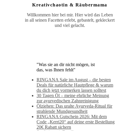
Kreativchaotin & Räubermama
Willkommen hier bei mir. Hier wird das Leben
in all seinen Facetten erlebt, gebastelt, gekleckert
und viel gelacht.
"Was sie an dir nicht mögen, ist
das, was Ihnen fehlt"
RINGANA Sale im August – die besten
Deals für natürliche Hautpflege & warum
du dich jetzt vormerken lassen solltest
30 Tagen Öl – meine ehrliche Meinung
zur ayurvedischen Zahnreinigung
Ölziehen: Das uralte Ayurveda-Ritual für
strahlende Mundgesundheit
RINGANA Gutschein 2026: Mit dem
Code „Kerri20“ auf deine erste Bestellung
20€ Rabatt sichern