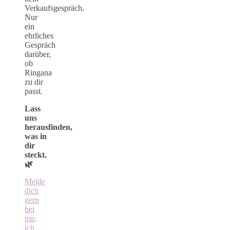
Verkaufsgespräch.
Nur
ein
ehrliches
Gespräch
darüber,
ob
Ringana
zu dir
passt.
Lass
uns
herausfinden,
was in
dir
steckt.
🌿
Melde
dich
gern
bei
mir,
ich