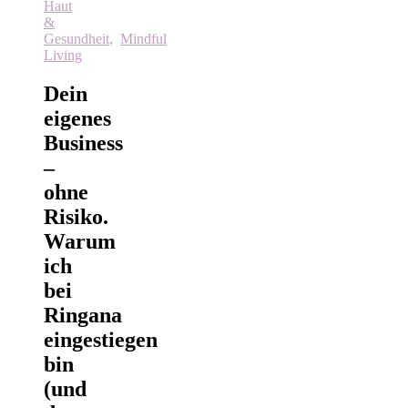
Haut
&
Gesundheit
,
Mindful
Living
Dein
eigenes
Business
–
ohne
Risiko.
Warum
ich
bei
Ringana
eingestiegen
bin
(und