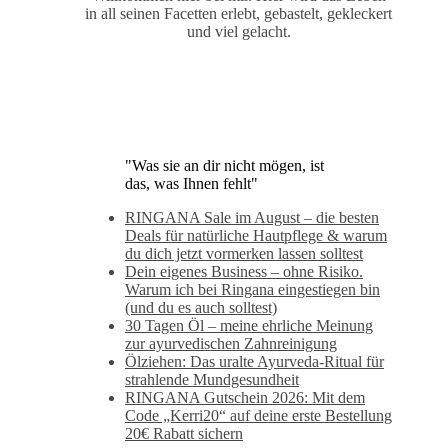
in all seinen Facetten erlebt, gebastelt, gekleckert
und viel gelacht.
"Was sie an dir nicht mögen, ist
das, was Ihnen fehlt"
RINGANA Sale im August – die besten
Deals für natürliche Hautpflege & warum
du dich jetzt vormerken lassen solltest
Dein eigenes Business – ohne Risiko.
Warum ich bei Ringana eingestiegen bin
(und du es auch solltest)
30 Tagen Öl – meine ehrliche Meinung
zur ayurvedischen Zahnreinigung
Ölziehen: Das uralte Ayurveda-Ritual für
strahlende Mundgesundheit
RINGANA Gutschein 2026: Mit dem
Code „Kerri20“ auf deine erste Bestellung
20€ Rabatt sichern