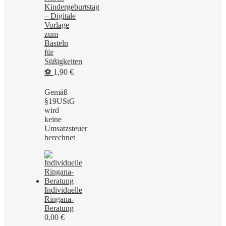
Kindergeburtstag
– Digitale
Vorlage
zum
Basteln
für
Süßigkeiten
⚽
1,90
€
Gemäß
§19UStG
wird
keine
Umsatzsteuer
berechnet
Individuelle
Ringana-
Beratung
0,00
€