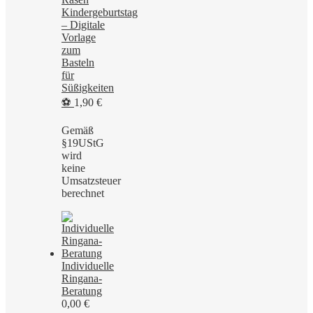
Kindergeburtstag
– Digitale
Vorlage
zum
Basteln
für
Süßigkeiten
⚽
1,90
€
Gemäß
§19UStG
wird
keine
Umsatzsteuer
berechnet
Individuelle
Ringana-
Beratung
0,00
€