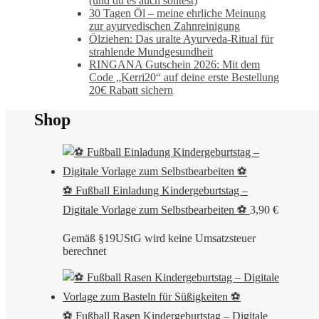
(und du es auch solltest)
30 Tagen Öl – meine ehrliche Meinung
zur ayurvedischen Zahnreinigung
Ölziehen: Das uralte Ayurveda-Ritual für
strahlende Mundgesundheit
RINGANA Gutschein 2026: Mit dem
Code „Kerri20“ auf deine erste Bestellung
20€ Rabatt sichern
Shop
⚽ Fußball Einladung Kindergeburtstag –
Digitale Vorlage zum Selbstbearbeiten ⚽
3,90
€
Gemäß §19UStG wird keine Umsatzsteuer
berechnet
⚽ Fußball Rasen Kindergeburtstag – Digitale