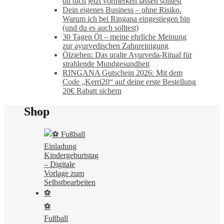
du dich jetzt vormerken lassen solltest
Dein eigenes Business – ohne Risiko.
Warum ich bei Ringana eingestiegen bin
(und du es auch solltest)
30 Tagen Öl – meine ehrliche Meinung
zur ayurvedischen Zahnreinigung
Ölziehen: Das uralte Ayurveda-Ritual für
strahlende Mundgesundheit
RINGANA Gutschein 2026: Mit dem
Code „Kerri20“ auf deine erste Bestellung
20€ Rabatt sichern
Shop
⚽
Fußball