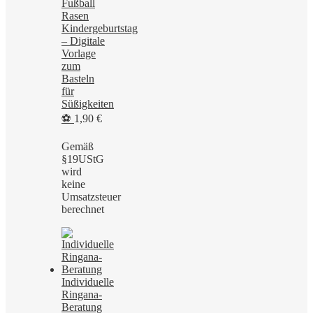
Fußball
Rasen
Kindergeburtstag
– Digitale
Vorlage
zum
Basteln
für
Süßigkeiten
⚽
1,90
€
Gemäß
§19UStG
wird
keine
Umsatzsteuer
berechnet
Individuelle
Ringana-
Beratung