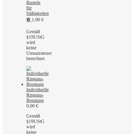
Basteln
für
Süßigkeiten
⚽
1,90
€
Gemäß
§19UStG
wird
keine
Umsatzsteuer
berechnet
Individuelle
Ringana-
Beratung
0,00
€
Gemäß
§19UStG
wird
keine