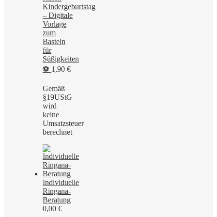
Kindergeburtstag
– Digitale
Vorlage
zum
Basteln
für
Süßigkeiten
⚽
1,90
€
Gemäß
§19UStG
wird
keine
Umsatzsteuer
berechnet
Individuelle
Ringana-
Beratung
0,00
€