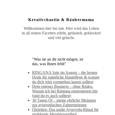
Kreativchaotin & Räubermama
Willkommen hier bei mir. Hier wird das Leben
in all seinen Facetten erlebt, gebastelt, gekleckert
und viel gelacht.
"Was sie an dir nicht mögen, ist
das, was Ihnen fehlt"
RINGANA Sale im August – die besten
Deals für natürliche Hautpflege & warum
du dich jetzt vormerken lassen solltest
Dein eigenes Business – ohne Risiko.
Warum ich bei Ringana eingestiegen bin
(und du es auch solltest)
30 Tagen Öl – meine ehrliche Meinung
zur ayurvedischen Zahnreinigung
Ölziehen: Das uralte Ayurveda-Ritual für
strahlende Mundgesundheit