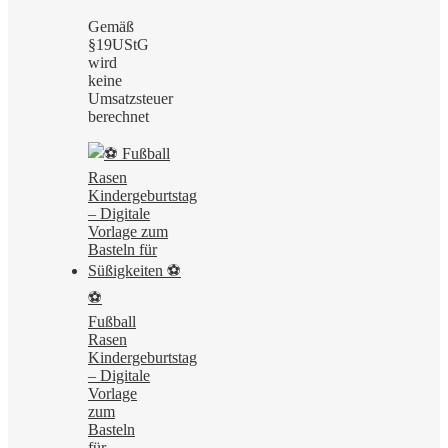
Gemäß
§19UStG
wird
keine
Umsatzsteuer
berechnet
⚽
Fußball
Rasen
Kindergeburtstag
– Digitale
Vorlage
zum
Basteln
für