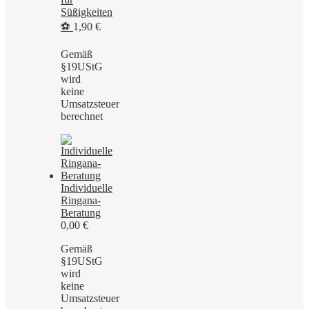
Süßigkeiten
⚽
1,90
€
Gemäß
§19UStG
wird
keine
Umsatzsteuer
berechnet
Individuelle
Ringana-
Beratung
0,00
€
Gemäß
§19UStG
wird
keine
Umsatzsteuer