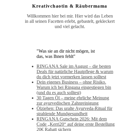
Kreativchaotin & Räubermama
Willkommen hier bei mir. Hier wird das Leben
in all seinen Facetten erlebt, gebastelt, gekleckert
und viel gelacht.
"Was sie an dir nicht mögen, ist
das, was Ihnen fehlt"
RINGANA Sale im August – die besten
Deals für natürliche Hautpflege & warum
du dich jetzt vormerken lassen solltest
Dein eigenes Business – ohne Risiko.
Warum ich bei Ringana eingestiegen bin
(und du es auch solltest)
30 Tagen Öl – meine ehrliche Meinung
zur ayurvedischen Zahnreinigung
Ölziehen: Das uralte Ayurveda-Ritual für
strahlende Mundgesundheit
RINGANA Gutschein 2026: Mit dem
Code „Kerri20“ auf deine erste Bestellung
20€ Rabatt sichern