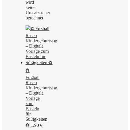
wird
keine
Umsatzsteuer
berechnet
⚽
Fußball
Rasen
Kindergeburtstag
– Digitale
Vorlage
zum
Basteln
für
Süßigkeiten
⚽
1,90
€