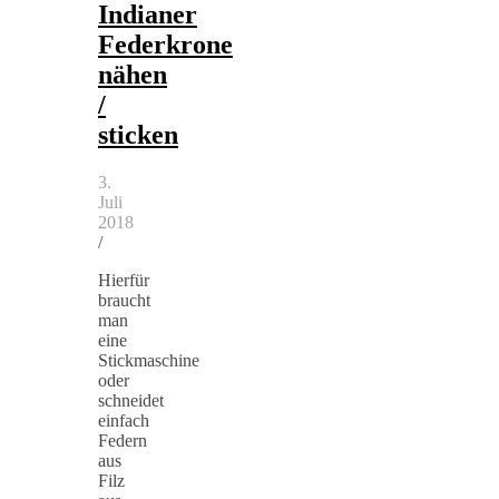
Indianer
Federkrone
nähen
/
sticken
3.
Juli
2018
/
Hierfür
braucht
man
eine
Stickmaschine
oder
schneidet
einfach
Federn
aus
Filz