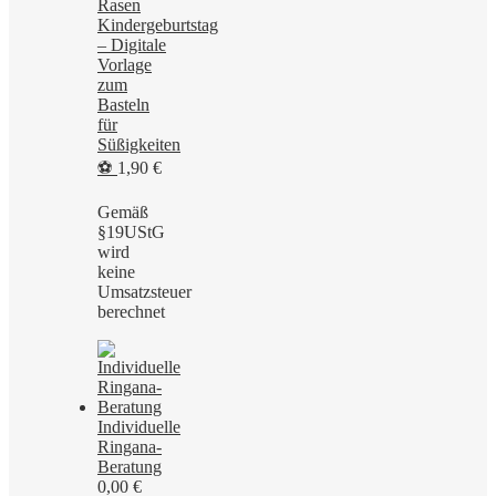
Rasen
Kindergeburtstag
– Digitale
Vorlage
zum
Basteln
für
Süßigkeiten
⚽
1,90
€
Gemäß
§19UStG
wird
keine
Umsatzsteuer
berechnet
Individuelle
Ringana-
Beratung
0,00
€