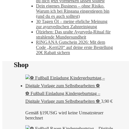
du dich jetzt vormerken lassen solltest
Dein eigenes Business – ohne Risiko.
Warum ich bei Ringana eingestiegen bin
(und du es auch solltest)
30 Tagen Öl – meine ehrliche Meinung
zur ayurvedischen Zahnreinigung
Ölziehen: Das uralte Ayurveda-Ritual für
strahlende Mundgesundheit
RINGANA Gutschein 2026: Mit dem
Code „Kerri20“ auf deine erste Bestellung
20€ Rabatt sichern
Shop
⚽ Fußball Einladung Kindergeburtstag –
Digitale Vorlage zum Selbstbearbeiten ⚽
3,90
€
Gemäß §19UStG wird keine Umsatzsteuer
berechnet