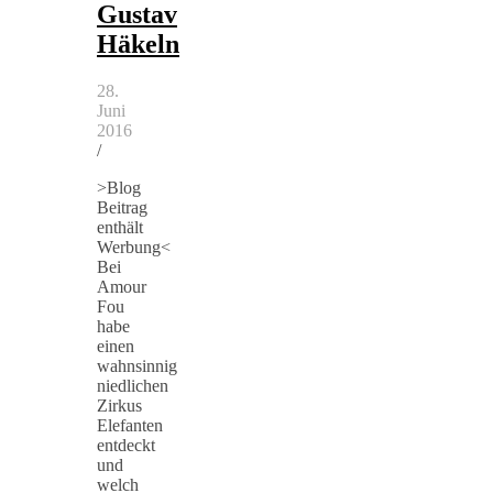
Gustav
Häkeln
28.
Juni
2016
/
>Blog
Beitrag
enthält
Werbung<
Bei
Amour
Fou
habe
einen
wahnsinnig
niedlichen
Zirkus
Elefanten
entdeckt
und
welch