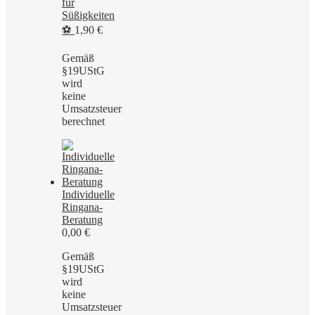
für
Süßigkeiten
⚽
1,90
€
Gemäß
§19UStG
wird
keine
Umsatzsteuer
berechnet
Individuelle
Ringana-
Beratung
0,00
€
Gemäß
§19UStG
wird
keine
Umsatzsteuer