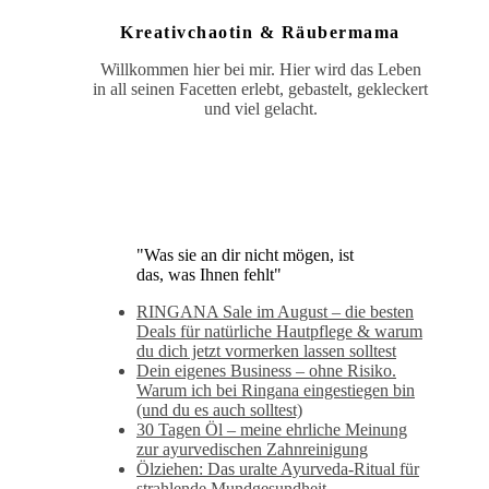
Kreativchaotin & Räubermama
Willkommen hier bei mir. Hier wird das Leben
in all seinen Facetten erlebt, gebastelt, gekleckert
und viel gelacht.
"Was sie an dir nicht mögen, ist
das, was Ihnen fehlt"
RINGANA Sale im August – die besten
Deals für natürliche Hautpflege & warum
du dich jetzt vormerken lassen solltest
Dein eigenes Business – ohne Risiko.
Warum ich bei Ringana eingestiegen bin
(und du es auch solltest)
30 Tagen Öl – meine ehrliche Meinung
zur ayurvedischen Zahnreinigung
Ölziehen: Das uralte Ayurveda-Ritual für
strahlende Mundgesundheit