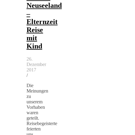
Neuseeland
–
Elternzeit
Reise
mit
Kind
26.
Dezember
2017
/
Die
Meinungen
zu
unserem
Vorhaben
waren
geteilt.
Reisebegeisterte
feierten
uns,