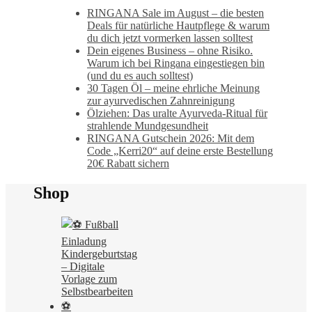
RINGANA Sale im August – die besten
Deals für natürliche Hautpflege & warum
du dich jetzt vormerken lassen solltest
Dein eigenes Business – ohne Risiko.
Warum ich bei Ringana eingestiegen bin
(und du es auch solltest)
30 Tagen Öl – meine ehrliche Meinung
zur ayurvedischen Zahnreinigung
Ölziehen: Das uralte Ayurveda-Ritual für
strahlende Mundgesundheit
RINGANA Gutschein 2026: Mit dem
Code „Kerri20“ auf deine erste Bestellung
20€ Rabatt sichern
Shop