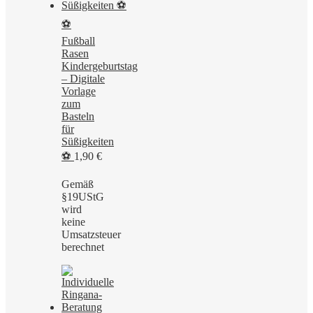
⚽
Fußball
Rasen
Kindergeburtstag
– Digitale
Vorlage
zum
Basteln
für
Süßigkeiten
⚽
1,90
€
Gemäß
§19UStG
wird
keine
Umsatzsteuer
berechnet