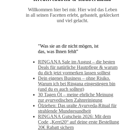
Willkommen hier bei mir. Hier wird das Leben
in all seinen Facetten erlebt, gebastelt, gekleckert
und viel gelacht.
"Was sie an dir nicht mögen, ist
das, was Ihnen fehlt"
RINGANA Sale im August – die besten
Deals für natürliche Hautpflege & warum
du dich jetzt vormerken lassen solltest
Dein eigenes Business – ohne Risiko.
Warum ich bei Ringana eingestiegen bin
(und du es auch solltest)
30 Tagen Öl – meine ehrliche Meinung
zur ayurvedischen Zahnreinigung
Ölziehen: Das uralte Ayurveda-Ritual für
strahlende Mundgesundheit
RINGANA Gutschein 2026: Mit dem
Code „Kerri20“ auf deine erste Bestellung
20€ Rabatt sichern