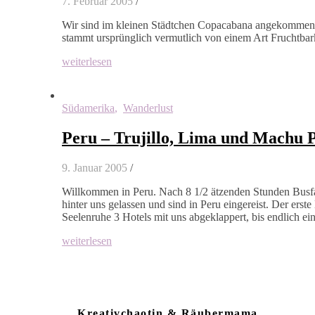
7. Februar 2005
/
Wir sind im kleinen Städtchen Copacabana angekommen. H
stammt ursprünglich vermutlich von einem Art Fruchtbarke
weiterlesen
Südamerika
,
Wanderlust
Peru – Trujillo, Lima und Machu 
9. Januar 2005
/
Willkommen in Peru. Nach 8 1/2 ätzenden Stunden Busfa
hinter uns gelassen und sind in Peru eingereist. Der erste 
Seelenruhe 3 Hotels mit uns abgeklappert, bis endlich e
weiterlesen
Kreativchaotin & Räubermama