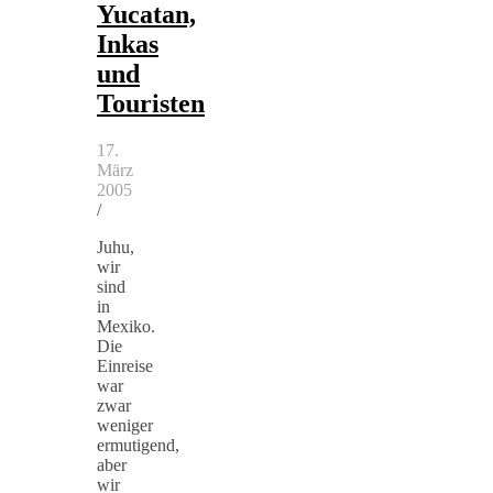
Yucatan,
Inkas
und
Touristen
17.
März
2005
/
Juhu,
wir
sind
in
Mexiko.
Die
Einreise
war
zwar
weniger
ermutigend,
aber
wir