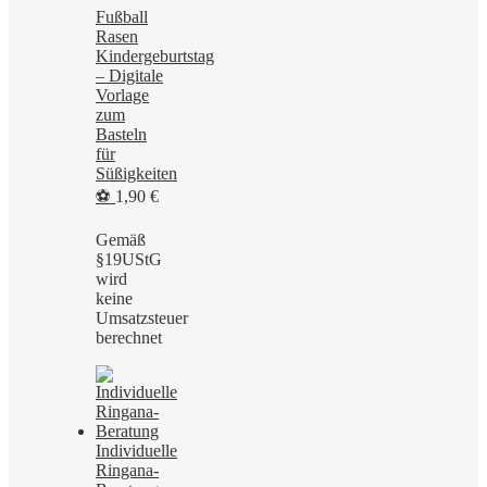
Fußball
Rasen
Kindergeburtstag
– Digitale
Vorlage
zum
Basteln
für
Süßigkeiten
⚽
1,90
€
Gemäß
§19UStG
wird
keine
Umsatzsteuer
berechnet
Individuelle
Ringana-