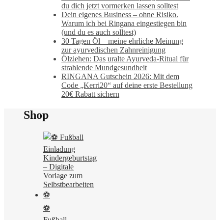
du dich jetzt vormerken lassen solltest
Dein eigenes Business – ohne Risiko.
Warum ich bei Ringana eingestiegen bin
(und du es auch solltest)
30 Tagen Öl – meine ehrliche Meinung
zur ayurvedischen Zahnreinigung
Ölziehen: Das uralte Ayurveda-Ritual für
strahlende Mundgesundheit
RINGANA Gutschein 2026: Mit dem
Code „Kerri20“ auf deine erste Bestellung
20€ Rabatt sichern
Shop
⚽
Fußball