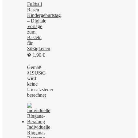
Fußball
Rasen
Kindergeburtstag
– Digitale
Vorlage
zum
Basteln
für
Süßigkeiten
⚽
1,90
€
Gemäß
§19UStG
wird
keine
Umsatzsteuer
berechnet
Individuelle
Ringana-