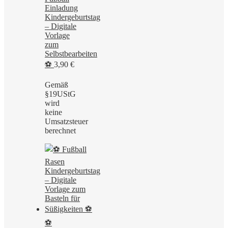
Einladung
Kindergeburtstag
– Digitale
Vorlage
zum
Selbstbearbeiten
⚽
3,90
€
Gemäß
§19UStG
wird
keine
Umsatzsteuer
berechnet
⚽