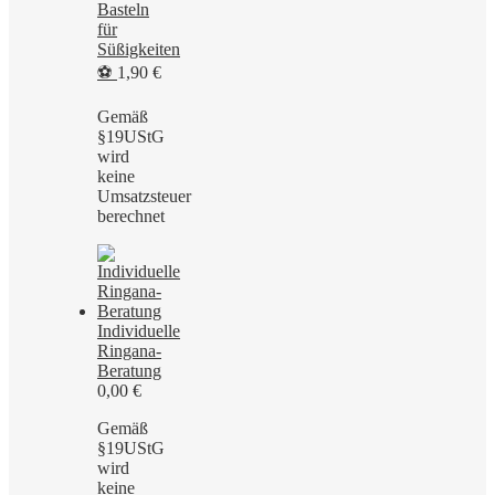
Basteln
für
Süßigkeiten
⚽
1,90
€
Gemäß
§19UStG
wird
keine
Umsatzsteuer
berechnet
Individuelle
Ringana-
Beratung
0,00
€
Gemäß
§19UStG
wird
keine