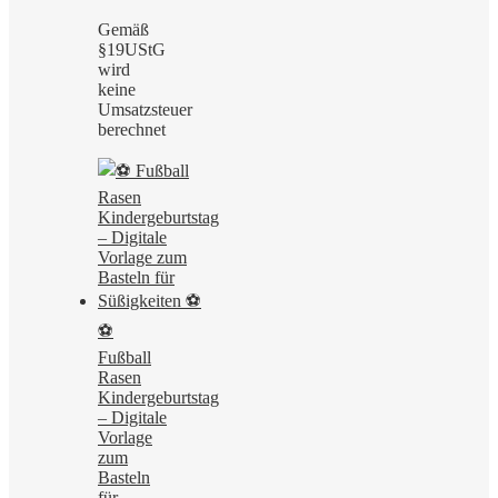
Gemäß
§19UStG
wird
keine
Umsatzsteuer
berechnet
⚽
Fußball
Rasen
Kindergeburtstag
– Digitale
Vorlage
zum
Basteln
für