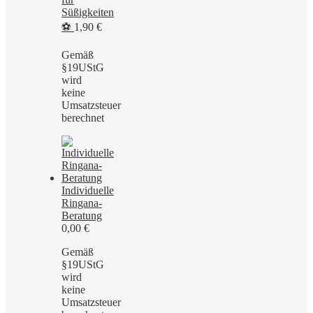
Süßigkeiten
⚽
1,90
€
Gemäß
§19UStG
wird
keine
Umsatzsteuer
berechnet
Individuelle
Ringana-
Beratung
0,00
€
Gemäß
§19UStG
wird
keine
Umsatzsteuer