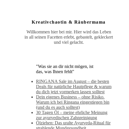
Kreativchaotin & Räubermama
Willkommen hier bei mir. Hier wird das Leben
in all seinen Facetten erlebt, gebastelt, gekleckert
und viel gelacht.
"Was sie an dir nicht mögen, ist
das, was Ihnen fehlt"
RINGANA Sale im August – die besten
Deals für natürliche Hautpflege & warum
du dich jetzt vormerken lassen solltest
Dein eigenes Business – ohne Risiko.
Warum ich bei Ringana eingestiegen bin
(und du es auch solltest)
30 Tagen Öl – meine ehrliche Meinung
zur ayurvedischen Zahnreinigung
Ölziehen: Das uralte Ayurveda-Ritual für
strahlende Mundgesundheit