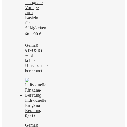
– Digitale
Vorlage
zum
Basteln
für
Süßigkeiten
⚽
1,90
€
Gemäß
§19UStG
wird
keine
Umsatzsteuer
berechnet
Individuelle
Ringana-
Beratung
0,00
€
Gemäß