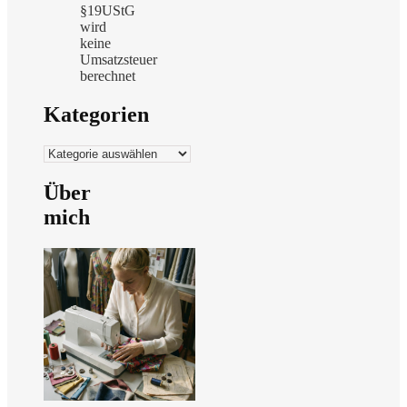
§19UStG
wird
keine
Umsatzsteuer
berechnet
Kategorien
Kategorien
Über
mich