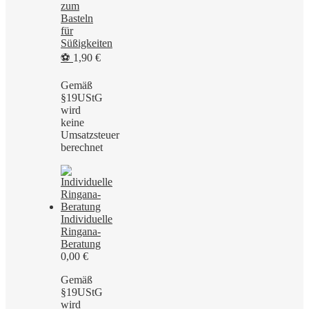
zum
Basteln
für
Süßigkeiten
⚽
1,90
€
Gemäß
§19UStG
wird
keine
Umsatzsteuer
berechnet
Individuelle
Ringana-
Beratung
0,00
€
Gemäß
§19UStG
wird