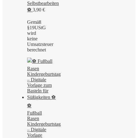
Selbstbearbeiten
⚽
3,90
€
Gemäß
§19UStG
wird
keine
Umsatzsteuer
berechnet
⚽
Fußball
Rasen
Kindergeburtstag
– Digitale
Vorlage